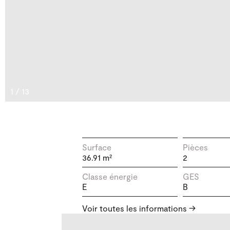
1
/
13
Surface
Pièces
36.91 m²
2
Classe énergie
GES
E
B
Année de construction
Étage
Voir toutes les informations
1826
4 / 4