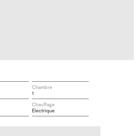
Chambre
1
Chauffage
Electrique
Charges
50.00 € / mois