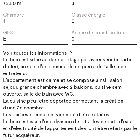
73.80 m²
3
Chambre
Classe énergie
1
E
GES
Année de construction
E
0
Salle de bain
Étage
Voir toutes les informations
1
6 / 6
Le bien est situé au dernier étage par ascenseur (à partir
du 1er), au sein d'une immeuble en pierre de taille bien
Balcon
entretenu.
Oui
L'appartement est calme et se compose ainsi : salon
séjour, grande chambre avec 2 balcons, cuisine semi
ouverte, salle de bain avec WC.
La cuisine peut être déportée permettant la création
d'une 2e chambre.
Les parties communes viennent d'être refaites.
Le bien est issu d'une division de lots : les circuits d'eau
et d'électricité de l'appartement devront être refaits par le
futur acquéreur.